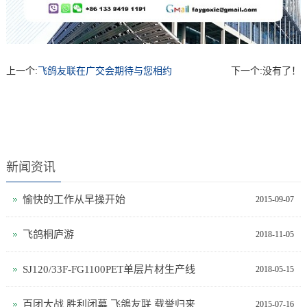
上一个:
飞鸽友联在广交会期待与您相约
下一个:
没有了！
新闻资讯
愉快的工作从早操开始
2015-09-07
飞鸽桐庐游
2018-11-05
SJ120/33F-FG1100PET单层片材生产线
2018-05-15
百团大战 胜利闭幕 飞鴿友联 载誉归来
2015-07-16