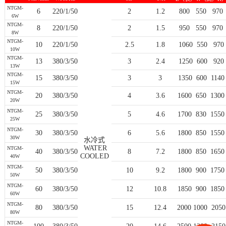
NTGM-
6
220/1/50
2
1.2
800 550 970
6W
NTGM-
8
220/1/50
2
1.5
950 550 970
8W
NTGM-
10
220/1/50
2.5
1.8
1060 550 970
10W
NTGM-
13
380/3/50
3
2.4
1250 600 920
13W
NTGM-
15
380/3/50
3
3
1350 600 1140
15W
NTGM-
20
380/3/50
4
3.6
1600 650 1300
20W
NTGM-
25
380/3/50
5
4.6
1700 830 1550
25W
NTGM-
30
380/3/50
6
5.6
1800 850 1550
30W
水冷式
WATER
NTGM-
40
380/3/50
8
7.2
1800 850 1650
COOLED
40W
NTGM-
50
380/3/50
10
9.2
1800 900 1750
50W
NTGM-
60
380/3/50
12
10.8
1850 900 1850
60W
NTGM-
80
380/3/50
15
12.4
2000 1000 2050
80W
NTGM-