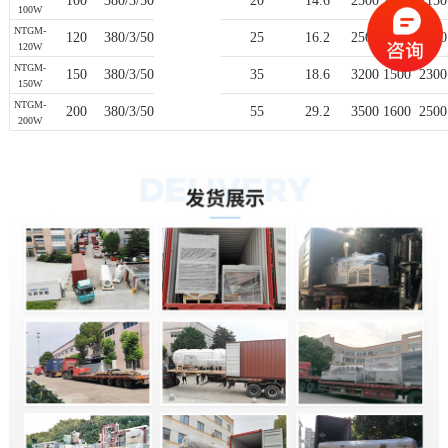
100
380/3/50
20
14.6
2500 1200 2150
100W
NTGM-
120
380/3/50
25
16.2
2500 1200 2150
120W
NTGM-
150
380/3/50
35
18.6
3200 1500 2300
150W
NTGM-
200
380/3/50
55
29.2
3500 1600 2500
200W