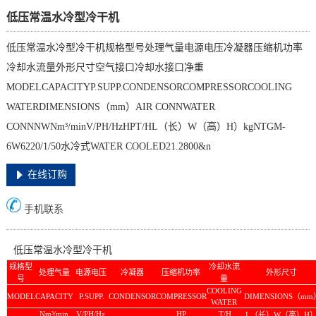
低压常温水冷型冷干机
低压常温水冷型冷干机规格型号处理气量电源电压冷凝器压缩机功率
冷却水流量外形尺寸空气接口冷却水接口净重
MODELCAPACITYP.SUPP.CONDENSORCOMPRESSORCOOLING
WATERDIMENSIONS（mm）AIR CONNWATER
CONNNWNm³/minV/PH/HzHPT/HL（长）W（高）H）kgNTGM-
6W6220/1/50水冷式WATER COOLED21.2800&n
在线订购
手机联系
低压常温水冷型冷干机
规格型
冷却水流
处理气量
电源电压
冷凝器
压缩机功率
外形尺寸
号
量
COOLING
MODEL
CAPACITY
P.SUPP.
CONDENSOR
COMPRESSOR
DIMENSIONS（mm
WATER
Nm³/min
V/PH/Hz
HP
T/H
L（长）W（高）H