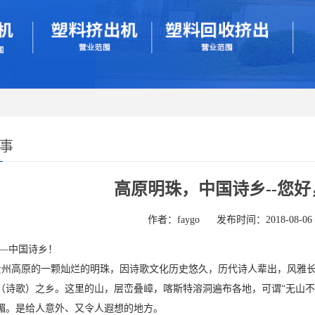
故事
高原明珠，中国诗乡--您
作者：faygo
发布时间：2018-08-06
——中国诗乡！
州高原的一颗灿烂的明珠，因诗歌文化历史悠久，历代诗人辈出，风雅长兴
（诗歌）之乡。这里的山，层峦叠嶂，喀斯特溶洞遍布各地，可谓“无山不
媚。是给人意外、又令人遐想的地方。