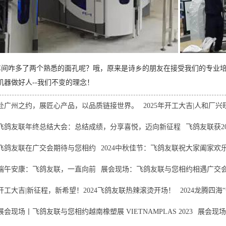
间咋多了两个熟悉的面孔呢？哦，原来是诗乡的朋友在接受我们的专业培
机器做好人--我们不变的理念！
赴广州之约，展匠心产品，以品质链接世界。
2025年开工大吉|人和厂
飞鸽友联年终总结大会：总结成绩，分享喜悦，迈向新征程
飞鸽友联获2
飞鸽友联在广交会期待与您相约
2024中秋佳节：飞鸽友联祝大家阖家欢
端午安康：飞鸽友联，一直向前
展会现场：飞鸽友联与您相约相遇广交
开工大吉|新征程，新希望！2024飞鸽友联热辣滚烫开场！
2024龙腾四
展会现场丨飞鸽友联与您相约越南橡塑展 VIETNAMPLAS 2023
展会现场