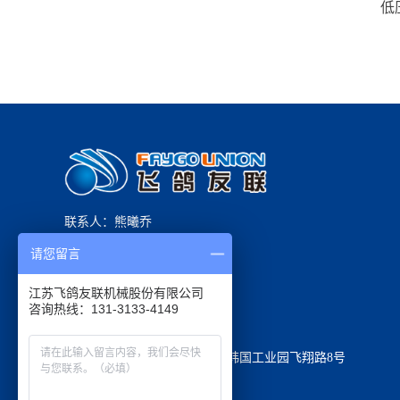
低
联系人：熊曦乔
请您留言
手机：13131334149
电话：+86 13131334149
江苏飞鸽友联机械股份有限公司
邮箱：faygo@faygo.cn
地址：江苏省张家港市凤凰镇韩国工业园飞翔路8号