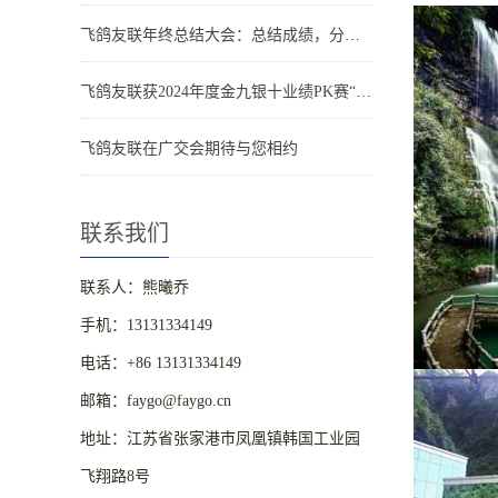
飞鸽友联年终总结大会：总结成绩，分享喜悦，迈向新征程
飞鸽友联获2024年度金九银十业绩PK赛“王者之师”
飞鸽友联在广交会期待与您相约
联系我们
联系人：熊曦乔
手机：13131334149
电话：+86 13131334149
邮箱：faygo@faygo.cn
地址：江苏省张家港市凤凰镇韩国工业园
飞翔路8号