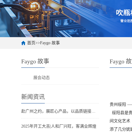
首页
>>
Faygo 故事
Faygo 故事
Faygo 
展会动态
新闻资讯
贵州绥阳 
赴广州之约，展匠心产品，以品质链接世界。
绥阳县是贵
间文化艺术
2025年开工大吉|人和厂兴旺，客满业辉煌
添了几分妩