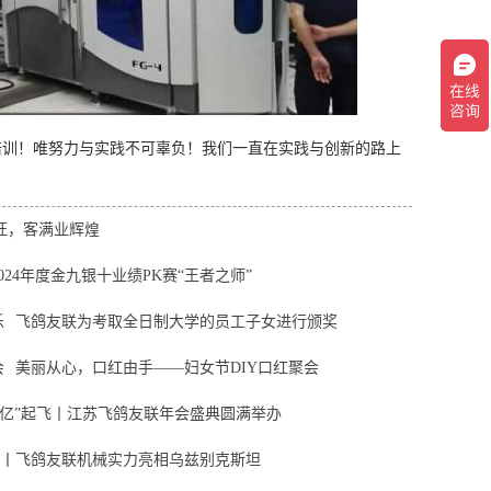
训！唯努力与实践不可辜负！我们一直在实践与创新的路上
兴旺，客满业辉煌
024年度金九银十业绩PK赛“王者之师”
乐
飞鸽友联为考取全日制大学的员工子女进行颁奖
会
美丽从心，口红由手——妇女节DIY口红聚会
海“亿”起飞丨江苏飞鸽友联年会盛典圆满举办
丨飞鸽友联机械实力亮相乌兹别克斯坦