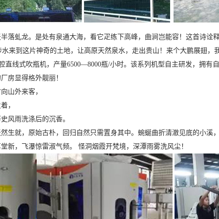
半落虬龙。是处有泉通大海，看它疋练下高峰，曲涧岂能容！这首诗诠
山涉水来到这片神奇的土地，让高原天然泉水，走出贵山！来个大鹏展翅，
模腔直线式吹瓶机，产量6500—8000瓶/小时。该系列机型自主研发，拥
厂房显得格外靓丽！
向山外来客，
着，
史风雨洗涤后的沉香。
然生就，原始古朴，回归自然只需置身其中。蜿蜒曲折清澈见底的小溪，这里是
堂新，飞瀑惊雷淑气频。 怪洞烟霞开梵境，深潭雨雾洗风尘！