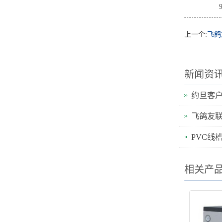
上一个:
飞鸽
新闻资
约旦客
PVC线
相关产